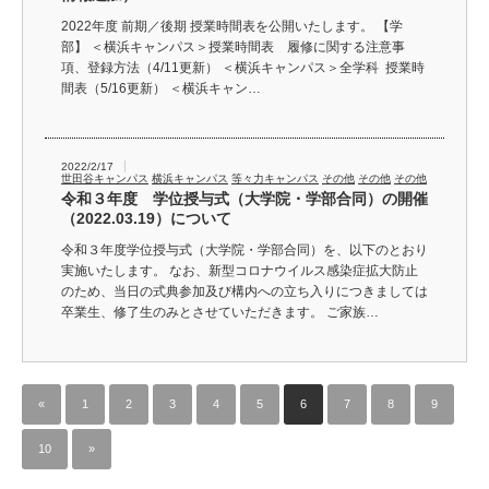
2022年度 前期／後期 授業時間表を公開いたします。 【学
部】 ＜横浜キャンパス＞授業時間表 履修に関する注意事
項、登録方法（4/11更新） ＜横浜キャンパス＞全学科 授業時
間表（5/16更新） ＜横浜キャン…
2022/2/17
世田谷キャンパス
横浜キャンパス
等々力キャンパス
その他
その他
その他
令和３年度 学位授与式（大学院・学部合同）の開催
（2022.03.19）について
令和３年度学位授与式（大学院・学部合同）を、以下のとおり
実施いたします。 なお、新型コロナウイルス感染症拡大防止
のため、当日の式典参加及び構内への立ち入りにつきましては
卒業生、修了生のみとさせていただきます。 ご家族…
«
1
2
3
4
5
6
7
8
9
10
»