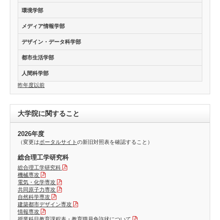
環境学部
メディア情報学部
デザイン・データ科学部
都市生活学部
人間科学部
昨年度以前
大学院に関すること
2026年度
（変更は
ポータルサイト
の新旧対照表を確認すること）
総合理工学研究科
総合理工学研究科
機械専攻
電気・化学専攻
共同原子力専攻
自然科学専攻
建築都市デザイン専攻
情報専攻
授業科目教育課程表・教育職員免許状について