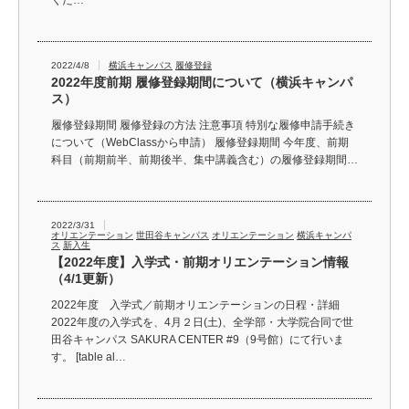
くだ…
2022/4/8
横浜キャンパス
履修登録
2022年度前期 履修登録期間について（横浜キャンパ
ス）
履修登録期間 履修登録の方法 注意事項 特別な履修申請手続き
について（WebClassから申請） 履修登録期間 今年度、前期
科目（前期前半、前期後半、集中講義含む）の履修登録期間…
2022/3/31
オリエンテーション
世田谷キャンパス
オリエンテーション
横浜キャンパ
ス
新入生
【2022年度】入学式・前期オリエンテーション情報
（4/1更新）
2022年度 入学式／前期オリエンテーションの日程・詳細
2022年度の入学式を、4月２日(土)、全学部・大学院合同で世
田谷キャンパス SAKURA CENTER #9（9号館）にて行いま
す。 [table al…