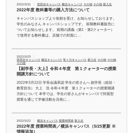
2022/3/31
世田谷キャンパス
横浜キャンパス
その他
その他
新入生
2022年度 教科書等の購入方法について
キャンパスショップより依頼を受け、お知らせしております。
学生のみなさん キャンパスショップです。 前期教科書販売に
ついてお知らせします。 前期の講義（第1・第2クォーター）
で使用する教科書は、店舗での対面に…
2022/3/25
世田谷キャンパス
横浜キャンパス
等々力キャンパス
新入生
その他
その他
その他
【副学長・大上】令和４年度 第１クォーターの授業
開講方針について
2022年3月22日 学長会議承認 学生の皆さんへ 副学長（総括・
教育担当） 大上 浩 令和４年度 第１クォーターの授業開講
方針について 本学では、学生の皆さんがキャンパスで対面型
授業を通じて学修活動を活発に…
2022/3/22
横浜キャンパス
授業時間表
新入生
2022年度 授業時間表／横浜キャンパス（5/25更新 ※
情報追加）