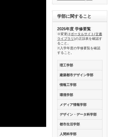
学部に関すること
2026年度 学修要覧
※変更は
ポータルサイト(文書
ライブラリ)
の正誤表を確認す
ること。
※入学年度の学修要覧を確認
すること。
理工学部
建築都市デザイン学部
情報工学部
環境学部
メディア情報学部
デザイン・データ科学部
都市生活学部
人間科学部