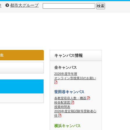
検
せ
都市大グループ
索:
入生
キャンパス情報
全キャンパス
2026年度学年暦
オンライン型授業10のお願い
世田谷キャンパス
各教室収容人数・機器
校舎配置図
授業時間表
2026年度定期試験等受験者心
得
横浜キャンパス