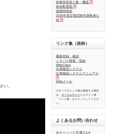
各教室収容人数・機器
校舎配置図
授業時間表
2026年度定期試験等受験者心
得
リンク集（抜粋）
履修登録・確認
シラバス検索・登録
WebClass
出席確認システム
出席確認システムマニュアル
Webメール
さい。
※すべてのリンク集を確認する場合
は、
ポータルサイト
にログイン後
「リンク集」をクリックしてくださ
い。
よくあるお問い合わせ
全キャンパス共通Q＆A