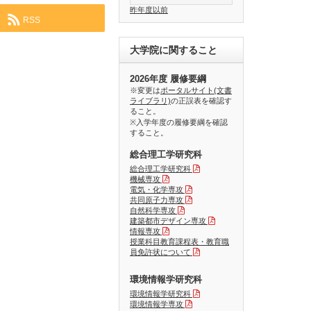
昨年度以前
RSS
大学院に関すること
2026年度 履修要綱
※変更は
ポータルサイト(文書
ライブラリ)
の正誤表を確認す
ること。
※入学年度の履修要綱を確認
すること。
総合理工学研究科
総合理工学研究科
機械専攻
電気・化学専攻
共同原子力専攻
自然科学専攻
建築都市デザイン専攻
情報専攻
授業科目教育課程表・教育職
員免許状について
環境情報学研究科
環境情報学研究科
環境情報学専攻