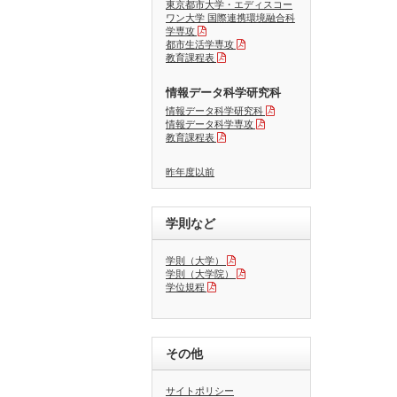
東京都市大学・エディスコー
ワン大学 国際連携環境融合科
学専攻
都市生活学専攻
教育課程表
情報データ科学研究科
情報データ科学研究科
情報データ科学専攻
教育課程表
昨年度以前
学則など
学則（大学）
学則（大学院）
学位規程
その他
サイトポリシー