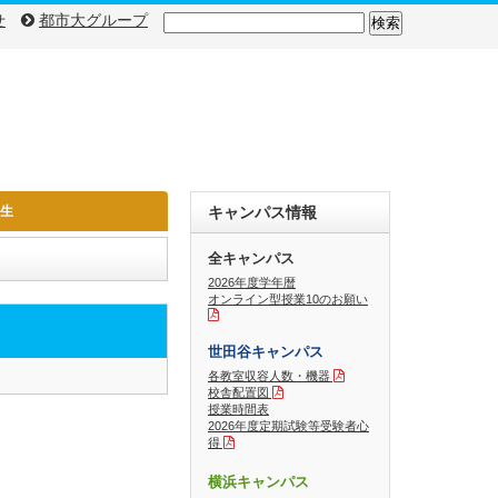
検
せ
都市大グループ
索:
入生
キャンパス情報
全キャンパス
2026年度学年暦
オンライン型授業10のお願い
世田谷キャンパス
各教室収容人数・機器
校舎配置図
授業時間表
2026年度定期試験等受験者心
得
横浜キャンパス