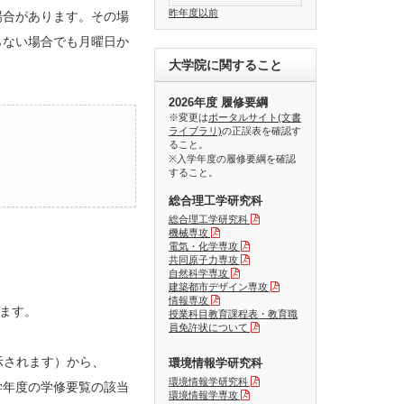
昨年度以前
場合があります。その場
らない場合でも月曜日か
大学院に関すること
2026年度 履修要綱
※変更は
ポータルサイト(文書
ライブラリ)
の正誤表を確認す
ること。
※入学年度の履修要綱を確認
すること。
総合理工学研究科
総合理工学研究科
機械専攻
電気・化学専攻
共同原子力専攻
自然科学専攻
建築都市デザイン専攻
情報専攻
ます。
授業科目教育課程表・教育職
員免許状について
示されます）から、
環境情報学研究科
環境情報学研究科
学年度の学修要覧の該当
環境情報学専攻