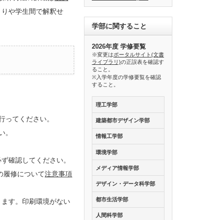
とりや学生間で解釈せ
学部に関すること
2026年度 学修要覧
※変更は
ポータルサイト(文書
ライブラリ)
の正誤表を確認す
ること。
※入学年度の学修要覧を確認
すること。
理工学部
行ってください。
建築都市デザイン学部
い。
情報工学部
環境学部
必ず確認してください。
メディア情報学部
の履修について
注意事項
デザイン・データ科学部
都市生活学部
ります。印刷環境がない
人間科学部