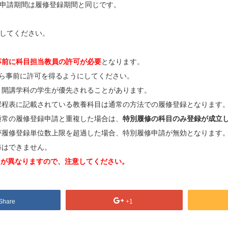
申請期間は履修登録期間と同じです。
してください。
事前に科目担当教員の許可が必要
となります。
どから事前に許可を得るようにしてください。
、開講学科の学生が優先されることがあります。
課程表に記載されている教養科目は通常の方法での履修登録となります
通常の履修登録申請と重複した場合は、
特別履修の科目のみ登録が成立
が履修登録単位数上限を超過した場合、特別履修申請が無効となります
修はできません。
ースが異なりますので、注意してください。
Share
+1