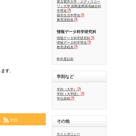
東京都市大学・エディスコー
ワン大学 国際連携環境融合科
学専攻
都市生活学専攻
教育課程表
情報データ科学研究科
情報データ科学研究科
情報データ科学専攻
教育課程表
昨年度以前
。
します
。
学則など
。
学則（大学）
学則（大学院）
学位規程
RSS
その他
サイトポリシー