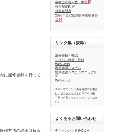
各教室収容人数・機器
校舎配置図
授業時間表
2026年度定期試験等受験者心
得
リンク集（抜粋）
履修登録・確認
シラバス検索・登録
WebClass
出席確認システム
出席確認システムマニュアル
内に履修登録を行って
Webメール
※すべてのリンク集を確認する場合
は、
ポータルサイト
にログイン後
「リンク集」をクリックしてくださ
い。
よくあるお問い合わせ
操作方法の詳細は
横浜
全キャンパス共通Q＆A