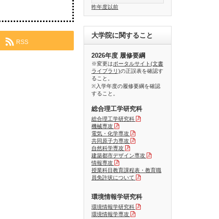
昨年度以前
大学院に関すること
RSS
2026年度 履修要綱
※変更は
ポータルサイト(文書
ライブラリ)
の正誤表を確認す
ること。
※入学年度の履修要綱を確認
すること。
総合理工学研究科
総合理工学研究科
機械専攻
電気・化学専攻
共同原子力専攻
自然科学専攻
建築都市デザイン専攻
情報専攻
授業科目教育課程表・教育職
員免許状について
環境情報学研究科
環境情報学研究科
環境情報学専攻