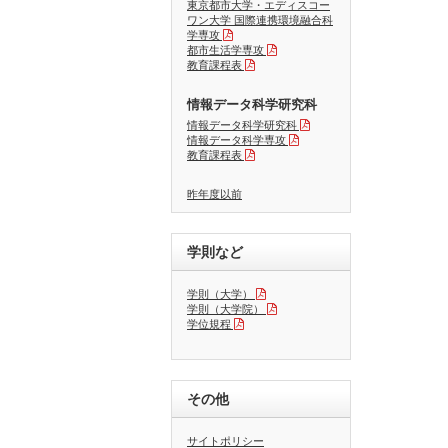
東京都市大学・エディスコー
ワン大学 国際連携環境融合科
学専攻
都市生活学専攻
教育課程表
情報データ科学研究科
情報データ科学研究科
情報データ科学専攻
教育課程表
昨年度以前
学則など
学則（大学）
学則（大学院）
学位規程
その他
サイトポリシー