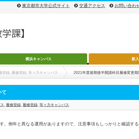
東京都市大学公式サイト
交通アクセス
お問い合わ
横浜キャンパス
新
修登録
,
履修登録
,
等々力キャンパス
2021年度後期後半開講科目履修変更
いて
パス
,
履修登録
,
履修登録
,
等々力キャンパス
す。例年と異なる運用がありますので、注意事項もしっかりと確認する