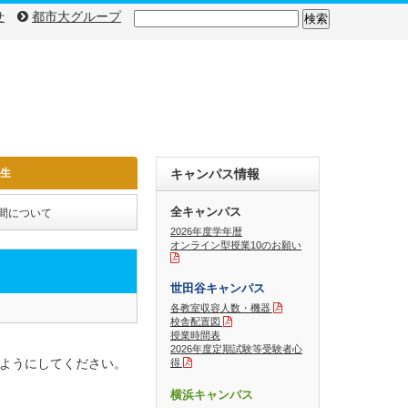
検
せ
都市大グループ
索:
入生
キャンパス情報
全キャンパス
期間について
2026年度学年暦
オンライン型授業10のお願い
世田谷キャンパス
各教室収容人数・機器
校舎配置図
授業時間表
2026年度定期試験等受験者心
ようにしてください。
得
横浜キャンパス