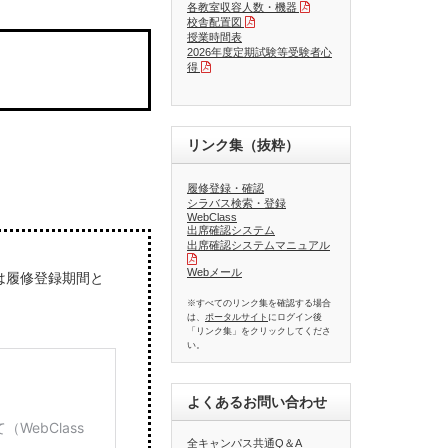
各教室収容人数・機器
校舎配置図
授業時間表
2026年度定期試験等受験者心
得
リンク集（抜粋）
履修登録・確認
シラバス検索・登録
WebClass
出席確認システム
出席確認システムマニュアル
Webメール
は履修登録期間と
※すべてのリンク集を確認する場合
は、
ポータルサイト
にログイン後
「リンク集」をクリックしてくださ
い。
よくあるお問い合わせ
全キャンパス共通Q＆A