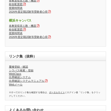
各教室収容人数・機器
校舎配置図
授業時間表
2026年度定期試験等受験者心得
横浜キャンパス
各教室収容人数・機器
校舎配置図
授業時間表
2026年度定期試験等受験者心得
リンク集（抜粋）
履修登録・確認
シラバス検索・登録
WebClass
出席確認システム
出席確認システムマニュアル
Webメール
※すべてのリンク集を確認する場合は、
ポータルサイト
にログイン後「リンク集」をクリッ
クしてください。
よくあるお問い合わせ