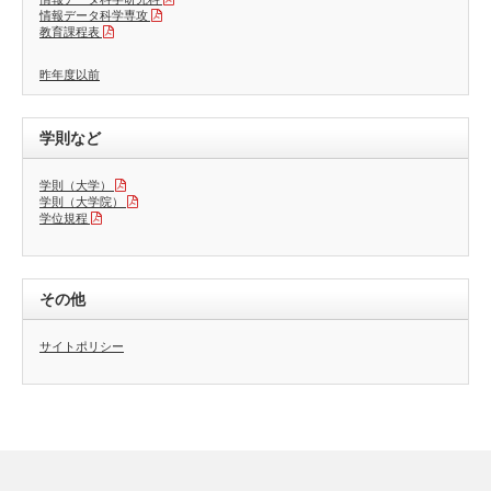
情報データ科学専攻
教育課程表
昨年度以前
学則など
学則（大学）
学則（大学院）
学位規程
その他
サイトポリシー