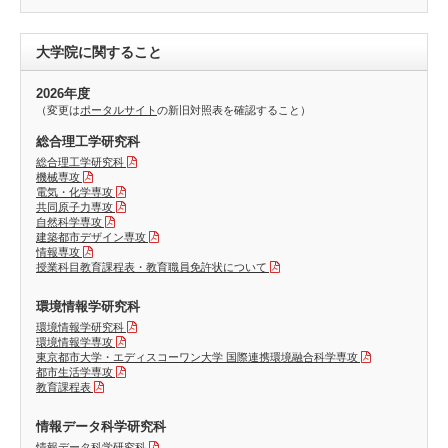
大学院に関すること
2026年度
（変更は
ポータルサイト
の新旧対照表を確認すること）
総合理工学研究科
総合理工学研究科
機械専攻
電気・化学専攻
共同原子力専攻
自然科学専攻
建築都市デザイン専攻
情報専攻
授業科目教育課程表・教育職員免許状について
環境情報学研究科
環境情報学研究科
環境情報学専攻
東京都市大学・エディスコーワン大学 国際連携環境融合科学専攻
都市生活学専攻
教育課程表
情報データ科学研究科
情報データ科学研究科