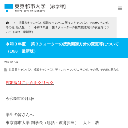
Home
世田谷キャンパス
,
横浜キャンパス
,
等々力キャンパス
,
その他
,
その他
,
その他
,
新入生
令和３年度 第３クォーターの授業開講方針の変更等につ
いて（10/6 最新版）
令和３年度 第３クォーターの授業開講方針の変更等について
（10/6 最新版）
2021/10/6
世田谷キャンパス
,
横浜キャンパス
,
等々力キャンパス
,
その他
,
その他
,
その他
,
新入生
PDF版はこちらをクリック
令和3年10月4日
学生の皆さんへ
東京都市大学 副学長（総括・教育担当） 大上 浩